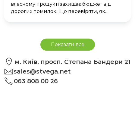
власному продукті захищає бюджет від
дорогих помилок. Що перевіряти, як
організувати тест і де подивитись машину
вживу
Показати все
м. Київ, просп. Степана Бандери 21
sales@stvega.net
063 808 00 26