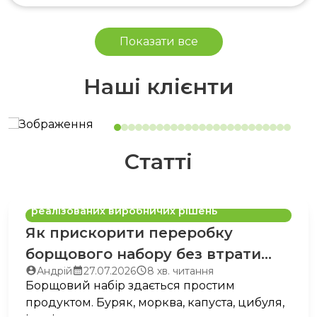
Показати все
Наші клієнти
Статті
Як прискорити переробку борщового
набору без втрати якості: огляд
реалізованих виробничих рішень
Як прискорити переробку
борщового набору без втрати
Автор
Запис
Час
Андрій
27.07.2026
8 хв. читання
якості: огляд реалізованих
запису:
опубліковано:
читання:
Борщовий набір здається простим
виробничих рішень
продуктом. Буряк, морква, капуста, цибуля,