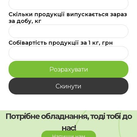
обладнання,
кг/
Скільки продукції випускається зараз
год
за добу, кг
Скільки
продукції
випускається
Собівартість продукції за 1 кг, грн
зараз
Собівартість
за
продукції
добу,
за
кг
1
Розрахувати
кг,
грн
Скинути
Потрібне обладнання, тоді тобі до
нас!
Напиши нам