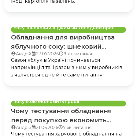
іноді картопля та зелень.
Обладнання для виробництва яблучного
соку: шнековий віджим чи холодний прес
Обладнання для виробництва
яблучного соку: шнековий
Автор
Запис
Час
Андрій
27.07.2026
9 хв. читання
віджим чи холодний прес
запису:
опубліковано:
читання:
Сезон яблук в Україні починається
наприкінці літа, і разом з ним у виробників
з’являється одне й те саме питання.
Чому тестування обладнання перед
покупкою економить гроші
Чому тестування обладнання
перед покупкою економить
Автор
Запис
Час
Андрій
21.06.2026
7 хв. читання
гроші
запису:
опубліковано:
читання:
Чому тестування харчового обладнання на