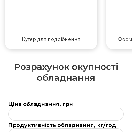
Кутер для подрібнення
Форму
Розрахунок окупності
обладнання
Ціна обладнання, грн
Ціна
обладнання,
грн
Продуктивність обладнання, кг/год
Продуктивність