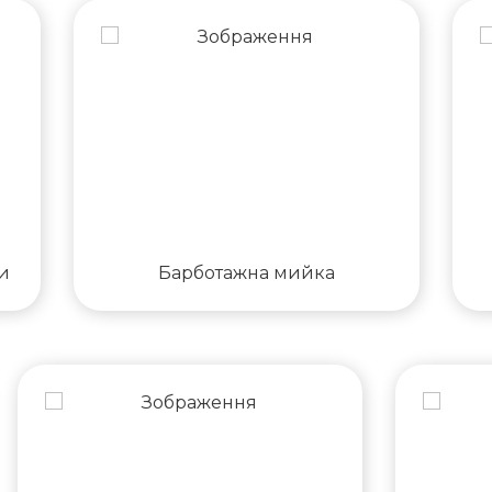
и
Барботажна мийка