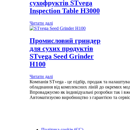
сухофруктів STvega
Inspection Table H3000
Читати далі
Промисловий гриндер
для сухих продуктів
STvega Seed Grinder
Н100
Читати далі
Компанія STvega - це підбір, продаж та налашту
обладнання від комплексних ліній до окремих мо
Впроваджуємо як індивідуальні розробки так і вже
Автоматизуємо виробництво з гарантією та сервіс
Політика cookie (ЄС)