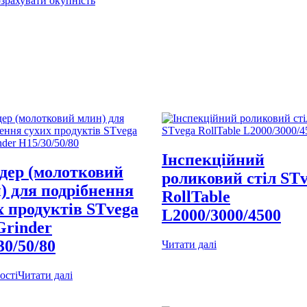
зрахувати окупність
Інспекційний
дер (молотковий
роликовий стіл ST
) для подрібнення
RollTable
х продуктів STvega
L2000/3000/4500
Grinder
30/50/80
Читати далі
ості
Читати далі