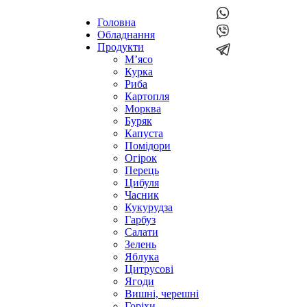
Головна
Обладнання
Продукти
М’ясо
Курка
Риба
Картопля
Морква
Буряк
Капуста
Помідори
Огірок
Перець
Цибуля
Часник
Кукурудза
Гарбуз
Салати
Зелень
Яблука
Цитрусові
Ягоди
Вишні, черешні
Горіхи