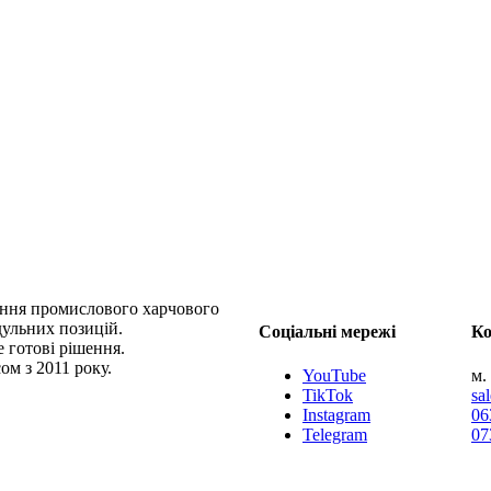
вання промислового харчового
дульних позицій.
Соціальні мережі
Ко
 готові рішення.
ом з 2011 року.
YouTube
м.
TikTok
sa
Instagram
06
Telegram
07