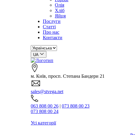
Олія
Хліб
Яйця
Послуги
Статті
Про нас
Контакти
UA
м. Київ, просп. Степана Бандери 21
sales@stvega.net
063 808 00 26
|
073 808 00 23
073 808 00 24
Пошук..
Усі категорії