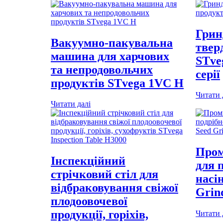
Грин
Вакуумно-пакувальна
твер
машина для харчових
STve
та непродовольчих
серії
продуктів STvega 1VC H
Читати 
Читати далі
Пром
Інспекційний
для 
стрічковий стіл для
насі
відбраковування свіжої
Grin
плодоовочевої
продукції, горіхів,
Читати 