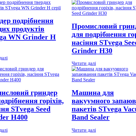
дер подрібнення
Промисловий грин
дих продуктів
для подрібнення гор
ga WN Grinder H
насіння STvega See
Grinder H30
далі
Читати далі
исловий гриндер
Машина для
подрібнення горіхів,
вакуумного запаю
ння STvega Seed
пакетів STvega Va
der H400
Band Sealer
далі
Читати далі