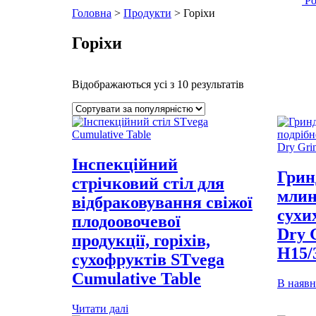
Ро
Головна
>
Продукти
>
Горіхи
Горіхи
Відображаються усі з 10 результатів
Інспекційний
Грин
стрічковий стіл для
млин
відбраковування свіжої
сухи
плодоовочевої
Dry 
продукції, горіхів,
H15/
сухофруктів STvega
Сumulative Table
В наявн
Читати далі