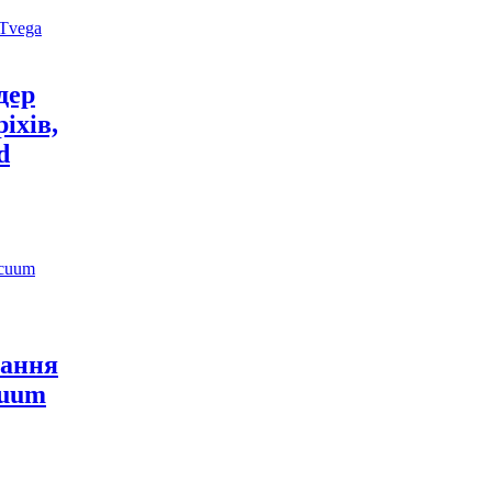
дер
іхів,
d
вання
cuum