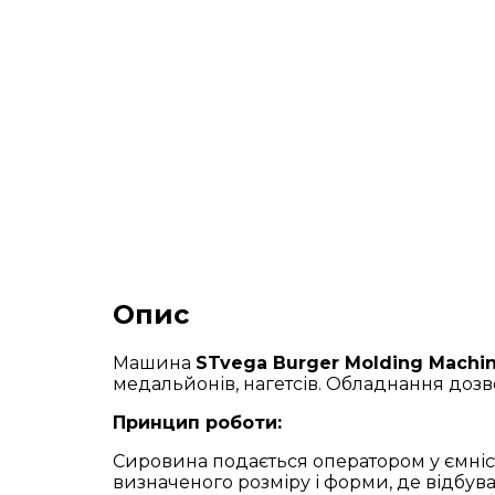
Опис
Машина
STv
ega Burger Molding Machi
медальйонів, нагетсів. Обладнання дозв
Принцип роботи:
Сировина подається оператором у ємніс
визначеного розміру і форми, де відбув