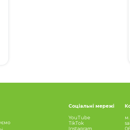
Соціальні мережі
К
YouTube
м.
уємо
TikTok
sa
Instagram
06
ві