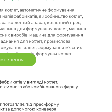
ля котлет
,
автоматичне формування
 напівфабрикатів
,
виробництво котлет
,
ера
,
котлетний апарат
,
котлетний прес
,
машина для формування котлет
,
машина
сних виробів
,
машина для формування
ладнання для котлет
,
промислова
рмування котлет
,
формування м'ясних
напівфабрикатів
,
формувач котлет
амовлення
брикатів у вигляді котлет,
го, сирного або комбінованого фаршу.
т потрапляє під прес-форму
укт за допомогою конвеєра