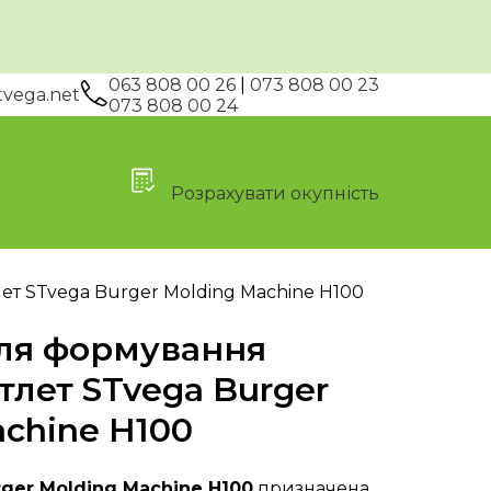
063 808 00 26
|
073 808 00 23
tvega.net
073 808 00 24
Розрахувати окупність
ет STvega Burger Molding Machine H100
ля формування
тлет STvega Burger
achine H100
rger Molding Machine H100
призначена