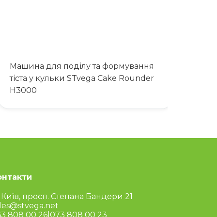
Машина для поділу та формування
тіста у кульки STvega Cake Rounder
H3000
онтакти
 Київ, просп. Степана Бандери 21
les@stvega.net
3 808 00 26
|
073 808 00 23