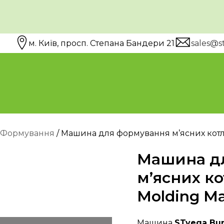
м. Київ, просп. Степана Бандери 21
sales@s
..
Пошук
ні пошукові
и:
Формування
/ Машина для формування м’ясних котл
Машина д
м’ясних ко
Molding M
Машина
STv
ega Bu