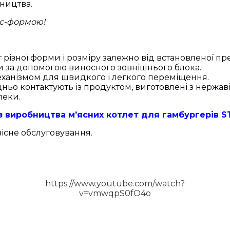
ництва.
ес-формою
!
різної форми і розміру залежно від встановленої пр
 за допомогою виносного зовнішнього блока.
ханізмом для швидкого і легкого переміщення.
ьо контактують із продуктом, виготовлені з нержаві
пеки.
 з виробництва м’ясних котлет для гамбургерів S
вісне обслуговування.
https://www.youtube.com/watch?
v=vmwqpS0fO4o