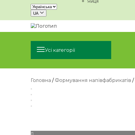
Яйця
UA
Пошук.
Усі категорії
Остан
запит
Головна
/
Формування напівфабрикатів
/