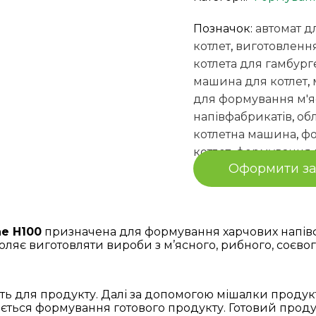
Позначок:
автомат д
котлет
,
виготовлення
котлета для гамбург
машина для котлет
,
для формування м'я
напівфабрикатів
,
об
котлетна машина
,
фо
котлет
,
формування 
Оформити з
ne H100
призначена для формування харчових напівфа
оляє виготовляти вироби з м’ясного, рибного, соєво
ть для продукту. Далі за допомогою мішалки продук
ається формування готового продукту. Готовий прод