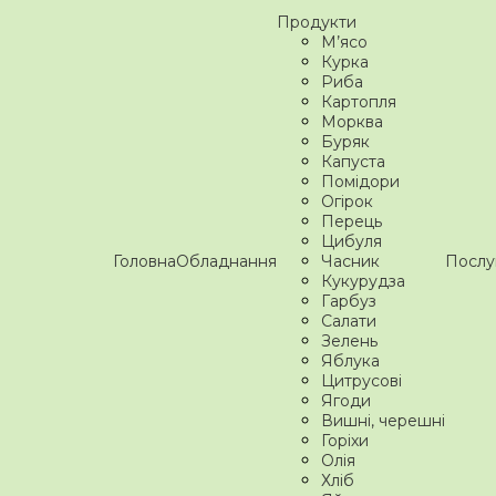
Продукти
М’ясо
Курка
Риба
Картопля
Морква
Буряк
Капуста
Помідори
Огірок
Перець
Цибуля
Головна
Обладнання
Часник
Послу
Кукурудза
Гарбуз
Салати
Зелень
Яблука
Цитрусові
Ягоди
Вишні, черешні
Горіхи
Олія
Хліб