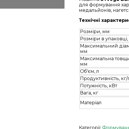
для формування харч
медальйонів, нагетсі
Технічні характери
Розміри, мм
Розміри в упаковці,
Максимальний діам
мм
Максимальна товщи
мм
Об'єм, л
Продуктивність, кг/
Потужність, кВт
Вага, кг
Матеріал
Категорії:
Формуван