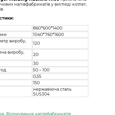
ових напівфабрикатів у вигляді котлет,
в.
стики:
860*600*1400
 мм
1040*760*1600
етр виробу,
120
на виробу,
20
30
год
50 – 100
0,55
150
нержавіюча сталь
SUS304
ня
,
Формування напівфабрикатів