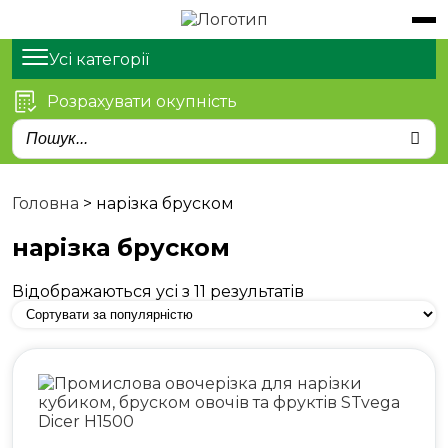
Обладнання
Продукти
Усі категорії
Розрахувати окупність
Послуги
Статті
Про нас
Головна
>
нарізка бруском
Контакти
нарізка бруском
Відображаються усі з 11 результатів
м. Київ, просп. Степана
Бандери 21
sales@stvega.net