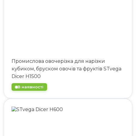
063 808 00 26
|
073 808 00 23
073 808 00 24
Промислова овочерізка для нарізки
кубиком, бруском овочів та фруктів STvega
Dicer H1500
В наявності