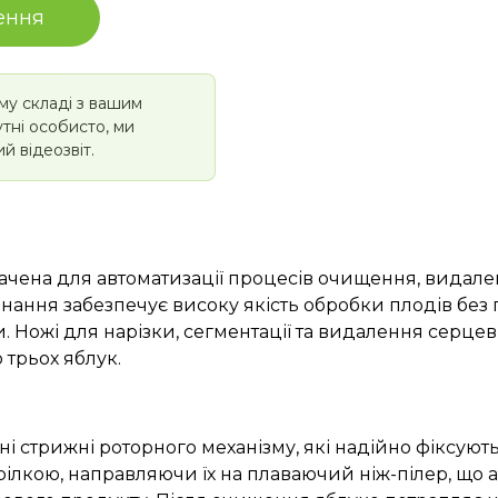
ення
у складі з вашим
тні особисто, ми
 відеозвіт.
ачена для автоматизації процесів очищення, видале
нання забезпечує високу якість обробки плодів без 
. Ножі для нарізки, сегментації та видалення серце
трьох яблук.
і стрижні роторного механізму, які надійно фіксуют
лкою, направляючи їх на плаваючий ніж-пілер, що ак