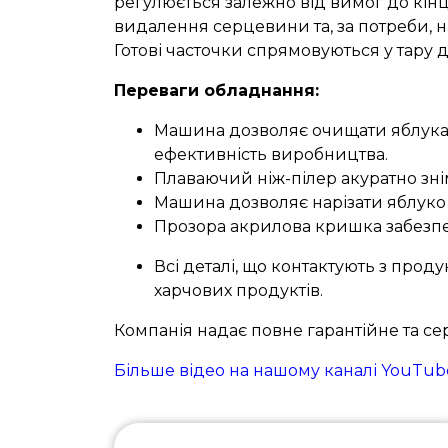
регулюється залежно від вимог до кінц
видалення серцевини та, за потреби, н
Готові часточки спрямовуються у тару 
Переваги обладнання
:
Машина дозволяє очищати яблука,
ефективність виробництва.
Плаваючий ніж-пілер акуратно знім
Машина дозволяє нарізати яблуко 
Прозора акрилова кришка забезпеч
Всі деталі, що контактують з прод
харчових продуктів.
Компанія надає повне гарантійне та се
Більше відео на нашому каналі YouTube