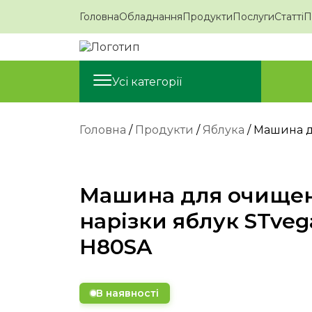
Головна
Обладнання
Продукти
Послуги
Статті
П
Усі категорії
Головна
/
Продукти
/
Яблука
/ Машина д
Машина для очищен
нарізки яблук STvega
H80SA
В наявності