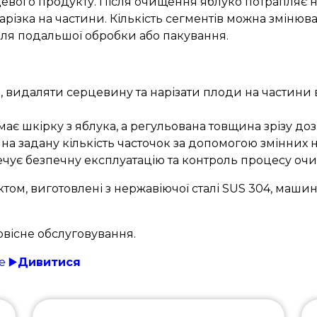
евого продукту. Після очищення яблуко потрапляє н
арізка на частини. Кількість сегментів можна змінюв
для подальшої обробки або пакування.
 видаляти серцевину та нарізати плоди на частини 
ає шкірку з яблука, а регульована товщина зрізу доз
на задану кількість часточок за допомогою змінних 
ує безпечну експлуатацію та контроль процесу очи
уктом, виготовлені з нержавіючої сталі SUS 304, маши
рвісне обслуговування.
 ▶️
Дивитися