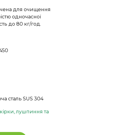
чена для очищення
істю одночасної
ть до 80 кг/год.
450
ча сталь SUS 304
ірки, лушпиння та