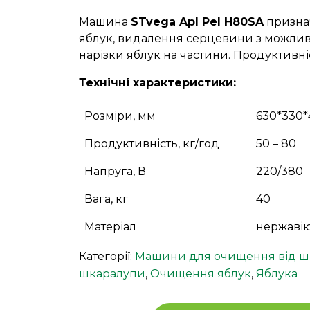
Машина
STvega Apl Pel H80SA
призна
яблук, видалення серцевини з можлив
нарізки яблук на частини. Продуктивніс
Технічні характеристики:
Розміри, мм
630*330*
Продуктивність, кг/год
50 – 80
Напруга, В
220/380
Вага, кг
40
Матеріал
нержавію
Категорії:
Машини для очищення від шк
шкаралупи
,
Очищення яблук
,
Яблука