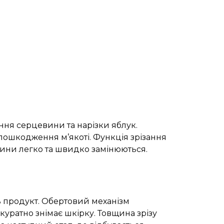
ння серцевини та нарізки яблук.
пошкодження м’якоті. Функція зрізання
вини легко та швидко замінюються.
ь продукт. Обертовий механізм
уратно знімає шкірку. Товщина зрізу