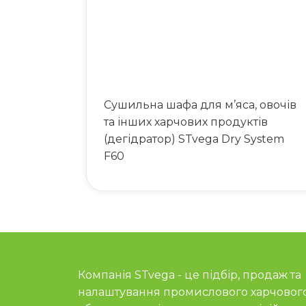
Сушильна шафа для м’яса, овочів
та інших харчових продуктів
(дегідратор) STvega Dry System
F60
Компанія STvega - це підбір, продаж та
налаштування промислового харчовог