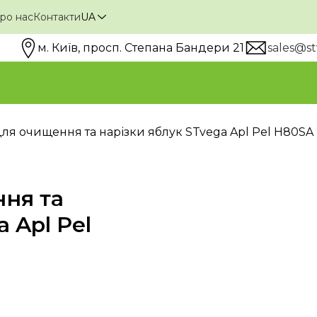
ро нас
Контакти
UA
м. Київ, просп. Степана Бандери 21
sales@st
ля очищення та нарізки яблук STvega Apl Pel H80SA
ня та
 Apl Pel