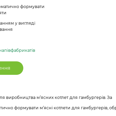
томатично формувати
яти
ванням у вигляді
ування
апівфабрикатів
ення
я виробництва м’ясних котлет для гамбургерів. За
тично формувати м’ясні котлети для гамбургерів, о