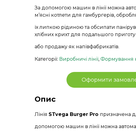
За допомогою машин в лінії можна ав
м’ясні котлети для гамбургерів, обробл
їх липкою рідиною та обсипати паніру
хлібних крихт для подальшого пригот
або продажу як напівфабрикатів.
Категорії:
Виробничі лінії
,
Формування н
Оформити замовл
Опис
Лінія
STvega Burger Pro
призначена дл
допомогою машин в лінії можна автома