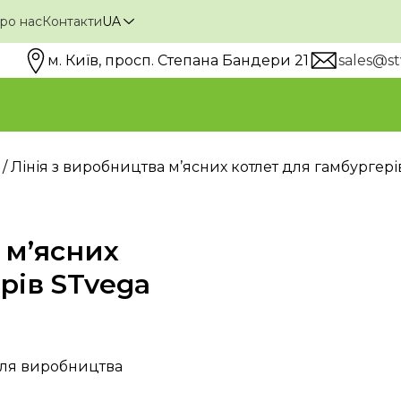
ро нас
Контакти
UA
м. Київ, просп. Степана Бандери 21
sales@st
/ Лінія з виробництва м’ясних котлет для гамбургері
 м’ясних
рів STvega
ля виробництва