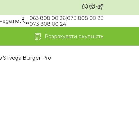
063 808 00 26
|
073 808 00 23
vega.net
073 808 00 24
Розрахувати окупність
в STvega Burger Pro