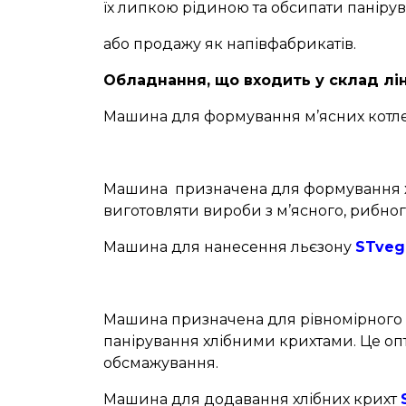
їх липкою рідиною та обсипати паніру
або продажу як напівфабрикатів.
Обладнання, що входить у склад ліні
Машина для формування м’ясних котл
Машина призначена для формування хар
виготовляти вироби з м’ясного, рибног
Машина для нанесення льєзону
STvega
Машина призначена для рівномірного п
панірування хлібними крихтами. Це опт
обсмажування.
Машина для додавання хлібних крихт