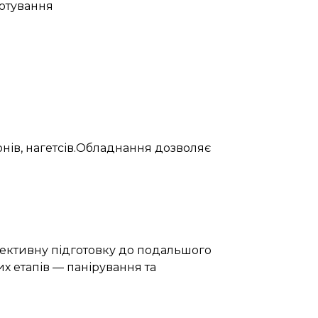
готування
нів, нагетсів.Обладнання дозволяє
фективну підготовку до подальшого
х етапів — панірування та