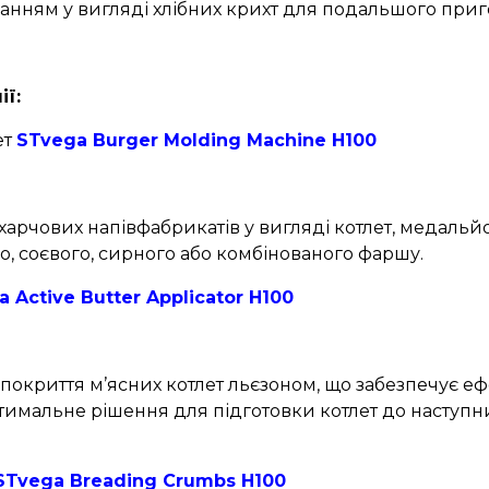
ванням у вигляді хлібних крихт для подальшого при
ї:
ет
STvega Burger Molding Machine H100
чових напівфабрикатів у вигляді котлет, медальйо
о, соєвого, сирного або комбінованого фаршу.
 Active Butter Applicator H100
окриття м’ясних котлет льєзоном, що забезпечує е
имальне рішення для підготовки котлет до наступни
STvega Breading Crumbs H100