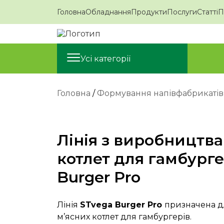
Головна
Обладнання
Продукти
Послуги
Статті
П
Усі категорії
Головна
/
Формування напівфабрикатів
Лінія з виробництва
котлет для гамбурге
Burger Pro
Лінія
STvega Burger Pro
призначена д
м’ясних котлет для гамбургерів.