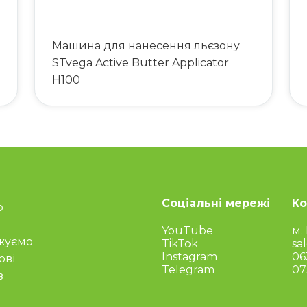
Машина для нанесення льєзону
STvega Active Butter Applicator
H100
Соціальні мережі
Ко
о
YouTube
м.
жуємо
TikTok
sa
Instagram
06
ові
Telegram
07
з