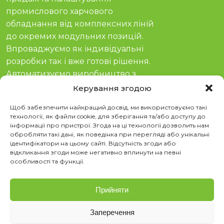
промислового харчового
обладнання від комплексних ліній
до окремих модульних позицій.
Впроваджуємо як індивідуальні
розробки так і вже готові рішення.
Автоматизуємо виробництво з
гарантією та сервісом з 2011 року.
Керування згодою
Соціальні мережі
Щоб забезпечити найкращий досвід, ми використовуємо такі
технології, як файли cookie, для зберігання та/або доступу до
інформації про пристрої. Згода на ці технології дозволить нам
YouTube
обробляти такі дані, як поведінка при перегляді або унікальні
TikTok
ідентифікатори на цьому сайті. Відсутність згоди або
Instagram
відкликання згоди може негативно вплинути на певні
Telegram
особливості та функції.
Контакти
Прийняти
м. Київ, просп. Степана Бандери 21
sales@stvega.net
Заперечення
063 808 00 26
|
073 808 00 23