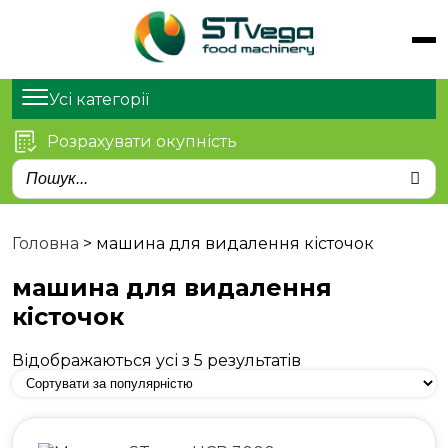
Обладнання
Продукти
Усі категорії
Послуги
Розрахувати окупність
Статті
Про нас
Контакти
Головна
>
машина для видалення кісточок
машина для видалення
кісточок
Відображаються усі з 5 результатів
м. Київ, просп. Степана
Бандери 21
sales@stvega.net