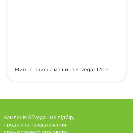
Мийно-очисна машина STvega L1200
Компанія STvega - це підбір,
продаж та налаштування
промислового харчового