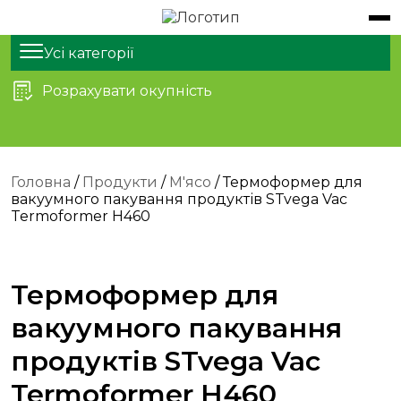
Обладнання
Продукти
Усі категорії
Розрахувати окупність
Послуги
Статті
Про нас
Головна
/
Продукти
/
М'ясо
/ Термоформер для
вакуумного пакування продуктів STvega Vac
Контакти
Termoformer H460
Термоформер для
вакуумного пакування
продуктів STvega Vac
Termoformer H460