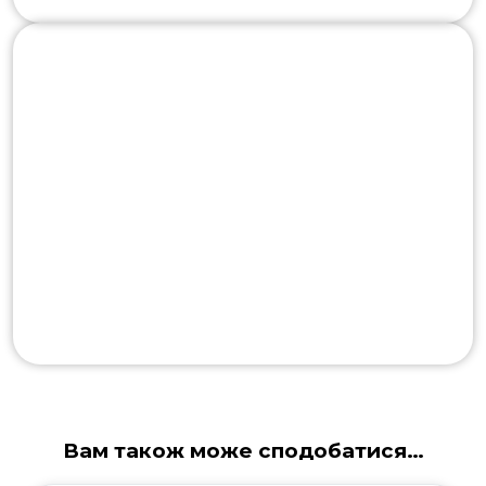
1350*700*600
STv
ega Streamer E 12
12
електрика
400
12
1520*700*600
STv
ega Streamer G 12
12
газ
1520*700*600
STv
ega Streamer E 24
24
електрика
400
24
Вам також може сподобатися…
1520*1430*600