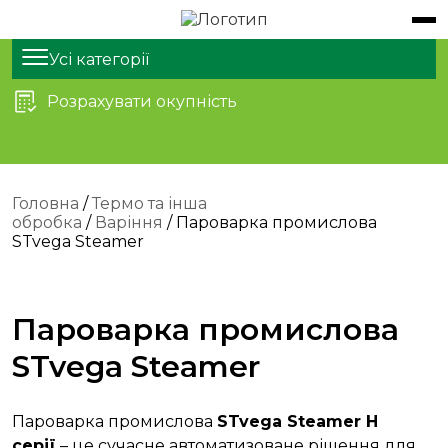
Обладнання
Продукти
Усі категорії
Розрахувати окупність
Послуги
Статті
Про нас
Головна
/
Термо та інша
обробка
/
Варіння
/ Пароварка промислова
Контакти
STvega Steamer
Пароварка промислова
STvega Steamer
Пароварка промислова
STvega Steamer
H
серії
– це сучасне автоматизоване рішення для