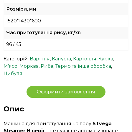
Розміри, мм
1520*1430*600
Час приготування рису, кг/хв
96 / 45
Категорій:
Варіння
,
Капуста
,
Картопля
,
Курка
,
М'ясо
,
Морква
,
Риба
,
Термо та інша обробка
,
Цибуля
Оформити замовлення
Опис
Машина для приготування на пару
STvega
Steamer
H
серії
– це сучасне автоматизоване