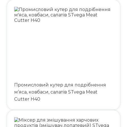
STv
ega Streamer G 24
24
газ
1520*1430*600
Промисловий кутер для подрібнення
м’яса, ковбаси, салатів STvega Meat
Cutter H40