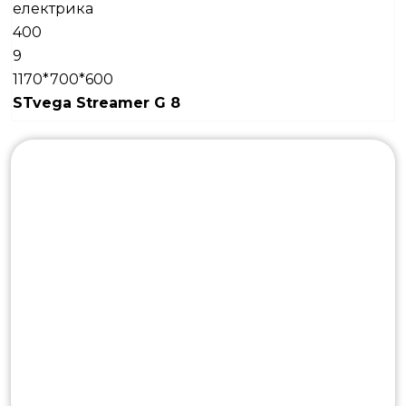
електрика
400
9
1170*700*600
STv
ega Streamer G 8
8
газ
1170*700*600
STv
ega Streamer E 10
10
електрика
400
12
1350*700*600
STv
ega Streamer G 10
10
газ