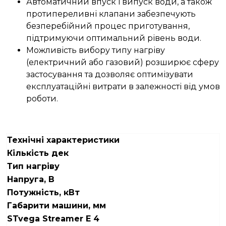
Автоматичний впуск і випуск води, а також
протипереливні клапани забезпечують
безперебійний процес приготування,
підтримуючи оптимальний рівень води.
Можливість вибору типу нагріву
(електричний або газовий) розширює сферу
застосування та дозволяє оптимізувати
експлуатаційні витрати в залежності від умов
роботи.
Технічні
характеристики
Кількість дек
Тип нагріву
Напруга
,
В
Потужність, кВт
Габарити машини
, мм
STv
ega Streamer E 4