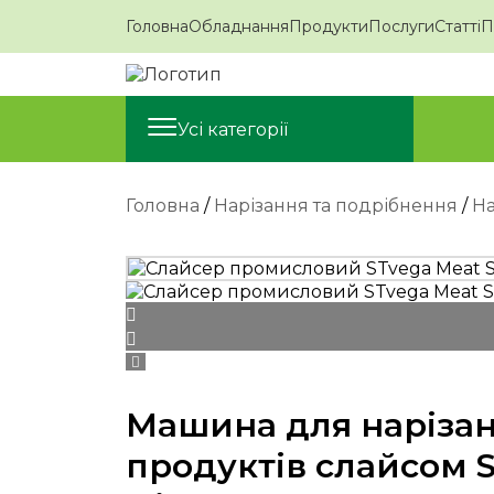
Головна
Обладнання
Продукти
Послуги
Статті
П
Усі категорії
Головна
/
Нарізання та подрібнення
/
На
Машина для нарізан
продуктів слайсом 