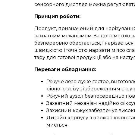
сенсорного дисплея можна регулювати 
Принцип роботи
:
Продукт, призначений для нарізування,
захватним механізмом. За допомогою за
безперервно обертається, і нарізаєтьс
швидкістю і точністю нарізати м’ясо сл
тару для готової продукції або на наст
Переваги обладнання:
Ріжуче лезо дуже гостре, виготов
рівного зрізу зі збереженням стру
Ріжучий вузол безпосередньо пов’
Захватний механізм надійно фіксує
Захисний кожух забезпечує високи
Дизайн корпусу з нержавіючої стал
миється.