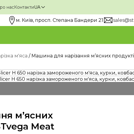
ро нас
Контакти
UA
м. Київ, просп. Степана Бандери 21
sales@st
різка м'яса
/ Машина для нарізання м’ясних продукті
ня м’ясних
STvega Meat