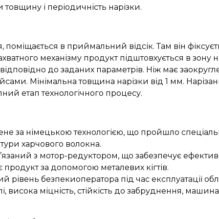
товщину і періодичність нарізки.
 поміщається в приймальний відсік. Там він фіксуєт
хватного механізму продукт підштовхується в зону н
я відповідно до заданих параметрів. Ніж має заокруг
айсами. Мінімальна товщина нарізки від 1 мм. Наріза
упний етап технологічного процесу.
лене за німецькою технологією, що пройшло спеціаль
ктури харчового волокна.
язаний з мотор-редуктором, що забезпечує ефектив
 продукт за допомогою металевих кігтів.
й рівень безпекиоператора під час експлуатації об
і, висока міцність, стійкість до забруднення, машина