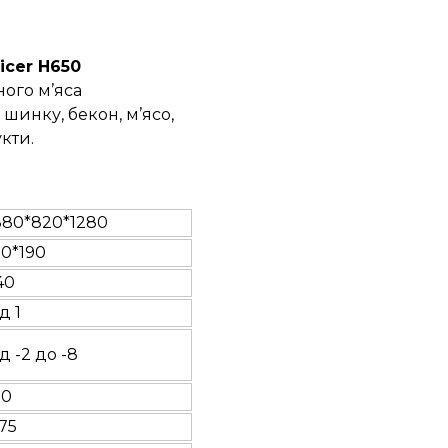
icer H650
ого м’яса
 шинку, бекон, м’ясо,
укти.
880*820*1280
10*190
40
д 1
ід -2 до -8
10
,75