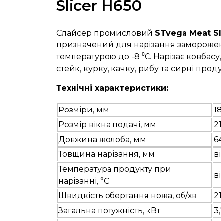
Slicer H650
Слайсер промисловий
STvega Meat Sl
призначений для нарізання заморожен
температурою до -8 ⁰С. Нарізає ковбасу,
стейк, курку, качку, рибу та сирні прод
Технічні характеристики:
Розміри, мм
1
Розмір вікна подачі, мм
2
Довжина жолоба, мм
6
Товщина нарізання, мм
ві
Температура продукту при
в
нарізанні, °C
Швидкість обертання ножа, об/хв
2
Загальна потужність, кВт
3