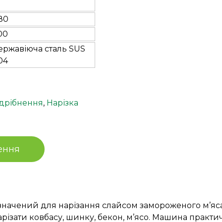
80
00
ержавіюча сталь SUS
04
одрібнення
,
Нарізка
ення
начений для нарізання слайсом замороженого м’яса
арізати ковбасу, шинку, бекон, м’ясо. Машина практи