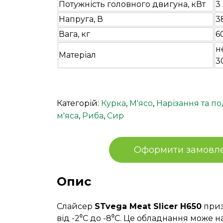
Потужність головного двигуна, кВт
3
Напруга, В
3
Вага, кг
6
н
Матеріал
3
Категорій:
Курка
,
М'ясо
,
Нарізання та п
м'яса
,
Риба
,
Сир
Оформити замовл
Опис
Слайсер
STvega Meat Slicer H650
приз
від -2⁰С до -8⁰С. Це обладнання може н