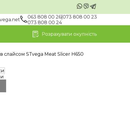
063 808 00 26
|
073 808 00 23
vega.net
073 808 00 24
Розрахувати окупність
в слайсом STvega Meat Slicer H650