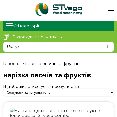
Обладнання
Продукти
Усі категорії
Послуги
Розрахувати окупність
Статті
Про нас
Контакти
Головна
>
нарізка овочів та фруктів
нарізка овочів та фруктів
Відображаються усі з 4 результатів
м. Київ, просп. Степана
Бандери 21
sales@stvega.net