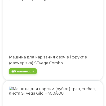
063 808 00 26
|
073 808 00 23
073 808 00 24
Машина для нарізання овочів і фруктів
(овочерізка) STvega Combo
В наявності