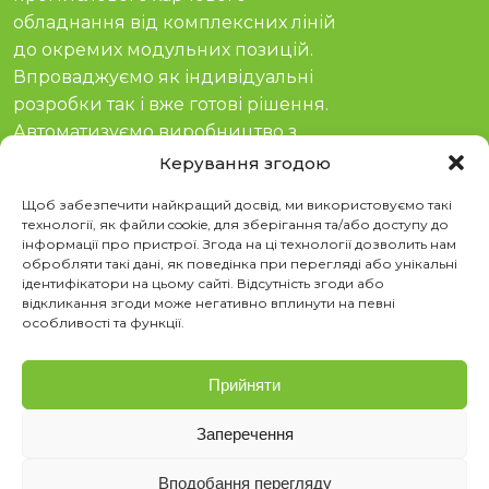
обладнання від комплексних ліній
до окремих модульних позицій.
Впроваджуємо як індивідуальні
розробки так і вже готові рішення.
Автоматизуємо виробництво з
гарантією та сервісом з 2011 року.
Керування згодою
Соціальні мережі
Щоб забезпечити найкращий досвід, ми використовуємо такі
технології, як файли cookie, для зберігання та/або доступу до
інформації про пристрої. Згода на ці технології дозволить нам
YouTube
обробляти такі дані, як поведінка при перегляді або унікальні
TikTok
ідентифікатори на цьому сайті. Відсутність згоди або
Instagram
відкликання згоди може негативно вплинути на певні
Telegram
особливості та функції.
Контакти
Прийняти
м. Київ, просп. Степана Бандери 21
sales@stvega.net
Заперечення
063 808 00 26
|
073 808 00 23
073 808 00 24
1
Вподобання перегляду
Політика cookie (ЄС)
Політика конфіденційності