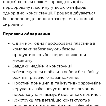
подрібнюється ножем і проходить крізь
перфоровану пластину, утворюючи фарш
однорідної консистенції. Процес відбувається
безперервно до повного завершення подачі
сировини.
Переваги обладнання
:
Один ніж і одна перфорована пластина в
комплекті забезпечують базову
продуктивність без перевантаження
механізму.
Завдяки надійній конструкції
забезпечується стабільна робота без збоїв у
режимі тривалого навантаження.
Простий принцип діїта інтуїтивно зрозуміле
керування забезпечує швидке навчання
персоналу та мінімізує ймовірність помилок.
Конструкціята деталі, що контактують з
продуктом, виготовлені з нержавіючої сталі,