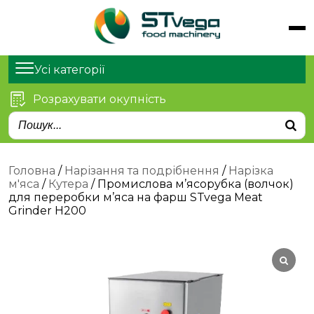
Обладнання
Продукти
Усі категорії
Послуги
Розрахувати окупність
Статті
Про нас
Контакти
Головна
/
Нарізання та подрібнення
/
Нарізка
м'яса
/
Кутера
/ Промислова м’ясорубка (волчок)
для переробки м’яса на фарш STvega Meat
Grinder H200
м. Київ, просп. Степана
Бандери 21
sales@stvega.net