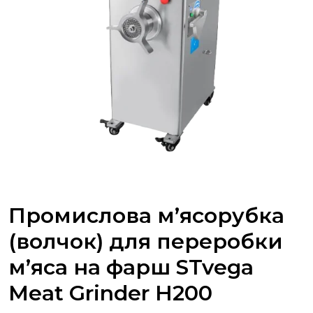
063 808 00 26
|
073 808 00 23
073 808 00 24
Промислова м’ясорубка
(волчок) для переробки
м’яса на фарш STvega
Meat Grinder H200