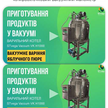
Контроль вакууму
автоматичний
Вид нагрівання внутрішнього міжстінного шару
електричний
Середовище у внутрішньому міжстінному шарі
вода
Наповнення зовнішнього міжстінного шару
ізоляція із сольової бавовни
Система контролю температури
термопара PT100