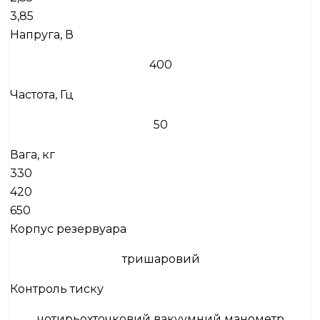
3,85
Напруга, В
400
Частота, Гц
50
Вага, кг
330
420
650
Корпус резервуара
тришаровий
Контроль тиску
чотирьохточковий вакуумний манометр