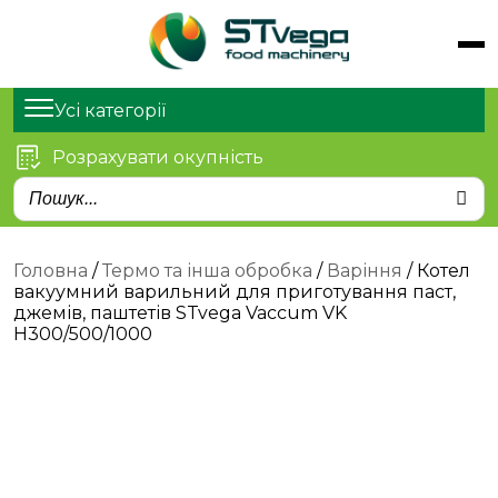
Обладнання
Продукти
Усі категорії
Послуги
Розрахувати окупність
Статті
Про нас
Контакти
Головна
/
Термо та інша обробка
/
Варіння
/ Котел
вакуумний варильний для приготування паст,
джемів, паштетів STvega Vaccum VK
H300/500/1000
м. Київ, просп. Степана
Бандери 21
sales@stvega.net