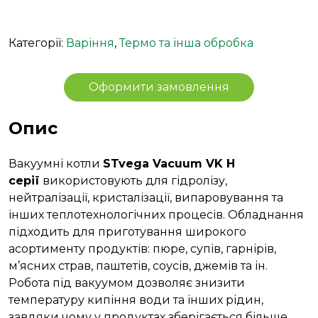
Категорії:
Варіння
,
Термо та інша обробка
Оформити замовлення
Опис
Вакуумні котли
STvega Vacuum VK H
серії
використовують для гідролізу,
нейтралізації, кристалізації, випаровування та
інших теплотехнологічних процесів. Обладнання
підходить для приготування широкого
асортименту продуктів: пюре, супів, гарнірів,
м’ясних страв, паштетів, соусів, джемів та ін.
Робота під вакуумом дозволяє знизити
температуру кипіння води та інших рідин,
завдяки чому у продуктах зберігається більше