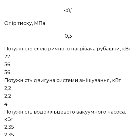
≤0,1
Опір тиску, МПа
0,3
Потужність електричного нагрівача рубашки, кВт
27
36
36
Потужність двигуна системи змішування, кВт
2,2
2,2
4
Потужність водокільцевого вакуумного насоса,
кВт
2,35
2,35