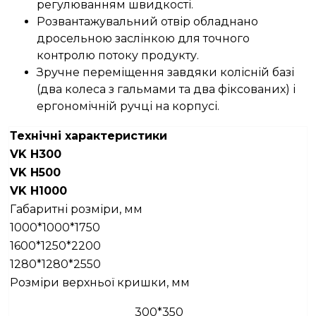
регулюванням швидкості.
Розвантажувальний отвір обладнано
дросельною заслінкою для точного
контролю потоку продукту.
Зручне переміщення завдяки колісній базі
(два колеса з гальмами та два фіксованих) і
ергономічній ручці на корпусі.
Технічні
характеристики
VK H300
VK H500
VK H1000
Габаритні розміри, мм
1000*1000*1750
1600*1250*2200
1280*1280*2550
Розміри верхньої кришки, мм
300*350