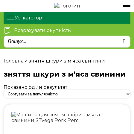
Обладнання
Продукти
Усі категорії
Розрахувати окупність
Послуги
Статті
Про нас
Головна
>
зняття шкури з м'яса свинини
Контакти
зняття шкури з м'яса свинини
Показано один результат
м. Київ, просп. Степана
Бандери 21
sales@stvega.net