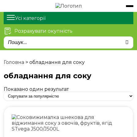
Обладнання
Продукти
Усі категорії
Розрахувати окупність
Послуги
Статті
Про нас
Головна
>
обладнання для соку
Контакти
обладнання для соку
Показано один результат
м. Київ, просп. Степана
Бандери 21
sales@stvega.net