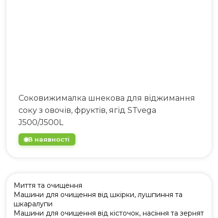
063 808 00 26
|
073 808 00 23
073 808 00 24
Соковижималка шнекова для віджимання
соку з овочів, фруктів, ягід STvega
J500/J500L
В наявності
Миття та очищення
Машини для очищення від шкірки, лушпиння та
шкаралупи
Машини для очищення від кісточок, насіння та зернят