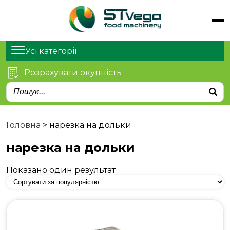
Обладнання
Продукти
Усі категорії
Послуги
Розрахувати окупність
Статті
Про нас
Контакти
Головна
>
нарезка на дольки
нарезка на дольки
Показано один результат
м. Київ, просп. Степана
Бандери 21
sales@stvega.net