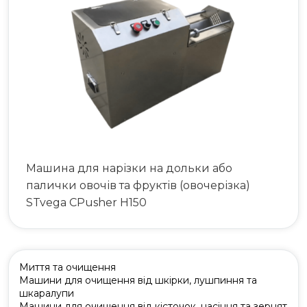
063 808 00 26
|
073 808 00 23
073 808 00 24
Машина для нарізки на дольки або
палички овочів та фруктів (овочерізка)
STvega CPusher H150
Миття та очищення
Машини для очищення від шкірки, лушпиння та
шкаралупи
Машини для очищення від кісточок, насіння та зернят