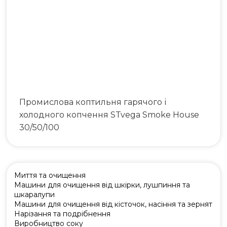
063 808 00 26
|
073 808 00 23
073 808 00 24
Промислова коптильня гарячого і
холодного копчення STvega Smoke House
30/50/100
Миття та очищення
Машини для очищення від шкірки, лушпиння та
шкаралупи
Машини для очищення від кісточок, насіння та зернят
Нарізання та подрібнення
Виробництво соку