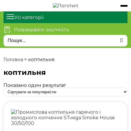
Обладнання
Продукти
Усі категорії
Розрахувати окупність
Послуги
Статті
Про нас
Головна
>
коптильня
Контакти
коптильня
Показано один результат
м. Київ, просп. Степана
Бандери 21
sales@stvega.net