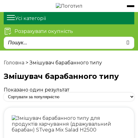
Обладнання
Продукти
Усі категорії
Розрахувати окупність
Послуги
Статті
Про нас
Головна
>
Змішувач барабанного типу
Контакти
Змішувач барабанного типу
Показано один результат
м. Київ, просп. Степана
Бандери 21
sales@stvega.net