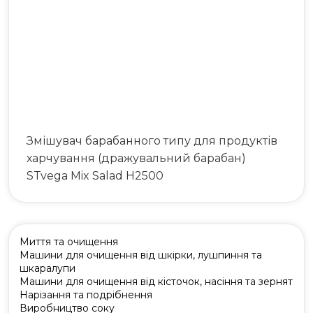
063 808 00 26
|
073 808 00 23
073 808 00 24
Змішувач барабанного типу для продуктів
харчування (дражувальний барабан)
STvega Mix Salad H2500
Миття та очищення
Машини для очищення від шкірки, лушпиння та
шкаралупи
Машини для очищення від кісточок, насіння та зернят
Нарізання та подрібнення
Виробництво соку