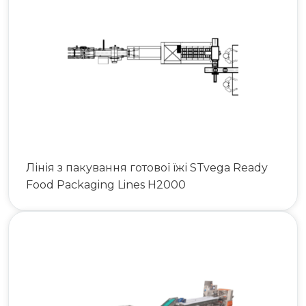
063 808 00 26
|
073 808 00 23
073 808 00 24
Лінія з пакування готової їжі STvega Ready
Food Packaging Lines H2000