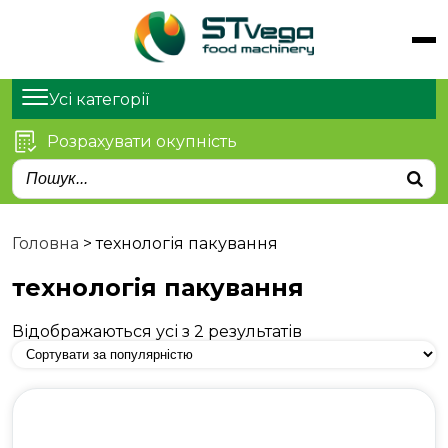
Обладнання
Продукти
Усі категорії
Послуги
Розрахувати окупність
Статті
Про нас
Контакти
Головна
>
технологія пакування
технологія пакування
Відображаються усі з 2 результатів
м. Київ, просп. Степана
Бандери 21
sales@stvega.net