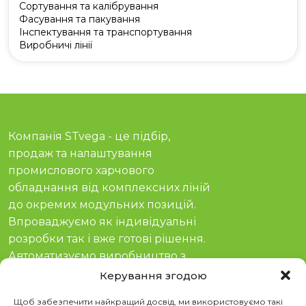
Сортування та калібрування
Фасування та пакування
Інспектування та транспортування
Виробничі лінії
Компанія STvega - це підбір,
продаж та налаштування
промислового харчового
обладнання від комплексних ліній
до окремих модульних позицій.
Впроваджуємо як індивідуальні
розробки так і вже готові рішення.
Автоматизуємо виробництво з
гарантією та сервісом з 2011 року.
Керування згодою
Соціальні мережі
Щоб забезпечити найкращий досвід, ми використовуємо такі