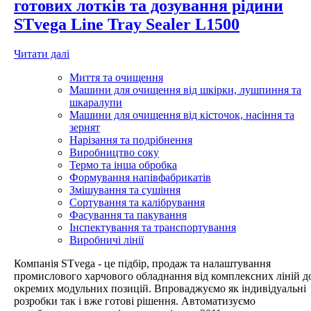
готових лотків та дозування рідини
STvega Line Tray Sealer L1500
Читати далі
Миття та очищення
Машини для очищення від шкірки, лушпиння та
шкаралупи
Машини для очищення від кісточок, насіння та
зернят
Нарізання та подрібнення
Виробництво соку
Термо та інша обробка
Формування напівфабрикатів
Змішування та сушіння
Сортування та калібрування
Фасування та пакування
Інспектування та транспортування
Виробничі лінії
Компанія STvega - це підбір, продаж та налаштування
промислового харчового обладнання від комплексних ліній д
окремих модульних позицій. Впроваджуємо як індивідуальні
розробки так і вже готові рішення. Автоматизуємо