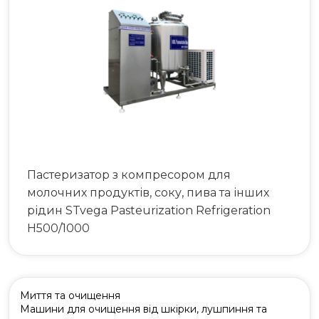
063 808 00 26
|
073 808 00 23
073 808 00 24
Пастеризатор з компресором для
молочних продуктів, соку, пива та інших
рідин STvega Pasteurization Refrigeration
H500/1000
Миття та очищення
Машини для очищення від шкірки, лушпиння та