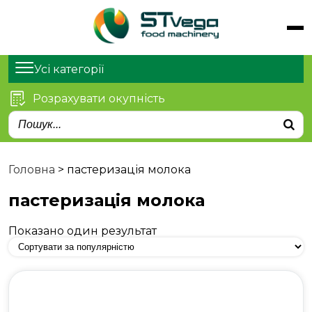
Обладнання
Продукти
Усі категорії
Послуги
Розрахувати окупність
Статті
Про нас
Контакти
Головна
>
пастеризація молока
пастеризація молока
Показано один результат
м. Київ, просп. Степана
Бандери 21
sales@stvega.net