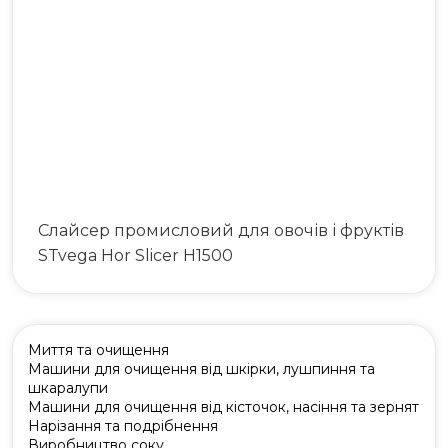
063 808 00 26
|
073 808 00 23
073 808 00 24
Слайсер промисловий для овочів і фруктів
STvega Hor Slicer H1500
Миття та очищення
Машини для очищення від шкірки, лушпиння та
шкаралупи
Машини для очищення від кісточок, насіння та зернят
Нарізання та подрібнення
Виробництво соку