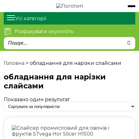
Обладнання
Продукти
Усі категорії
Розрахувати окупність
Послуги
Статті
Про нас
Головна
>
обладнання для нарізки слайсами
Контакти
обладнання для нарізки
слайсами
Показано один результат
м. Київ, просп. Степана
Бандери 21
sales@stvega.net