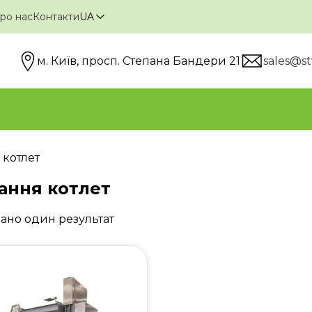
ро нас
Контакти
UA
м. Київ, просп. Степана Бандери 21
sales@st
котлет
ання котлет
ано один результат