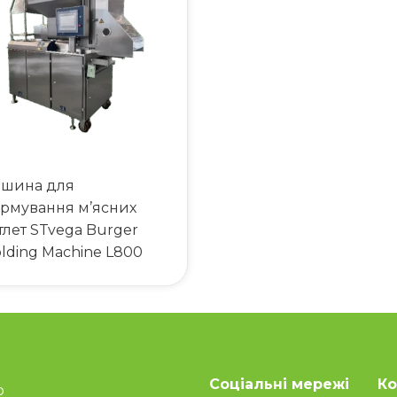
шина для
рмування м’ясних
тлет STvega Burger
lding Machine L800
Соціальні мережі
Ко
о