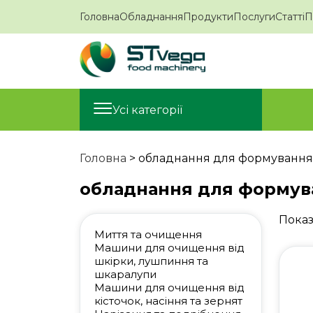
Головна
Обладнання
Продукти
Послуги
Статті
П
Усі категорії
Головна
>
обладнання для формування 
обладнання для формув
Показ
Миття та очищення
Машини для очищення від
шкірки, лушпиння та
шкаралупи
Машини для очищення від
кісточок, насіння та зернят