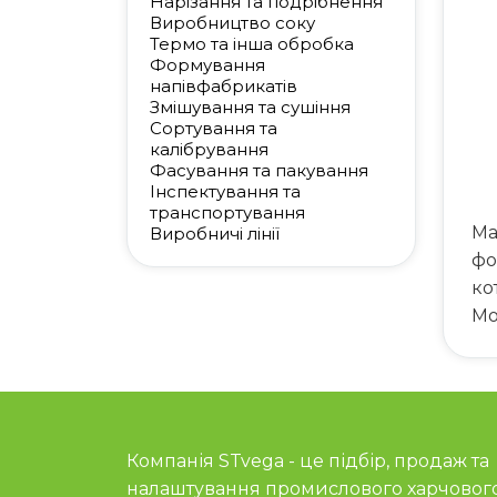
Нарізання та подрібнення
Виробництво соку
Термо та інша обробка
Формування
напівфабрикатів
Змішування та сушіння
Сортування та
калібрування
Фасування та пакування
Інспектування та
транспортування
Ма
Виробничі лінії
фо
ко
Mo
Компанія STvega - це підбір, продаж та
налаштування промислового харчовог