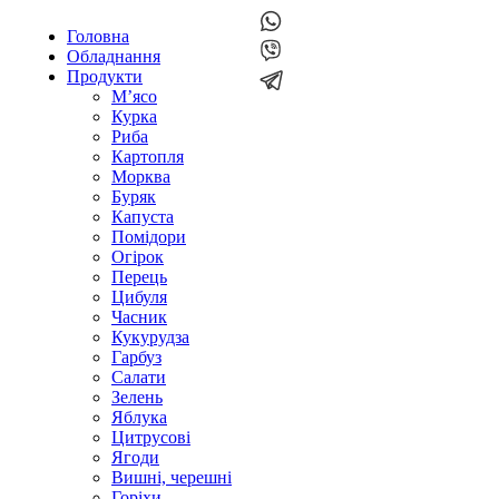
Головна
Обладнання
Продукти
М’ясо
Курка
Риба
Картопля
Морква
Буряк
Капуста
Помідори
Огірок
Перець
Цибуля
Часник
Кукурудза
Гарбуз
Салати
Зелень
Яблука
Цитрусові
Ягоди
Вишні, черешні
Горіхи