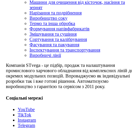
Машини для очищення від кісточок, насіння та
зернят
Нарізання та подрібнення
Виробництво соку
Термо та інша обробка
Формування напівфабрикатів
Змішування та сушіння
Сортування та калібрування
Фасування та пакування
Інспектування та транспортування
Виробничі лінії
Компанія STvega - це підбір, продаж та налаштування
промислового харчового обладнання від комплексних ліній д
окремих модульних позицій. Впроваджуємо як індивідуальні
розробки так і вже готові рішення. Автоматизуємо
виробництво з гарантією та сервісом з 2011 року.
Соціальні мережі
YouTube
TikTok
Instagram
Telegram