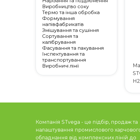
Нарізання та подрібнення
Виробництво соку
Термо та інша обробка
Формування
напівфабрикатів
Змішування та сушіння
Сортування та
калібрування
Фасування та пакування
Інспектування та
транспортування
Ма
Виробничі лінії
ST
H2
Компанія STvega - це підбір, продаж та
налаштування промислового харчовог
обладнання від комплексних ліній до