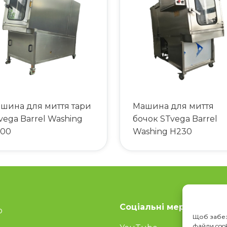
шина для миття тари
Машина для миття
vega Barrel Washing
бочок STvega Barrel
00
Washing H230
Соціальні мережі
Ко
о
Щоб забез
файли cook