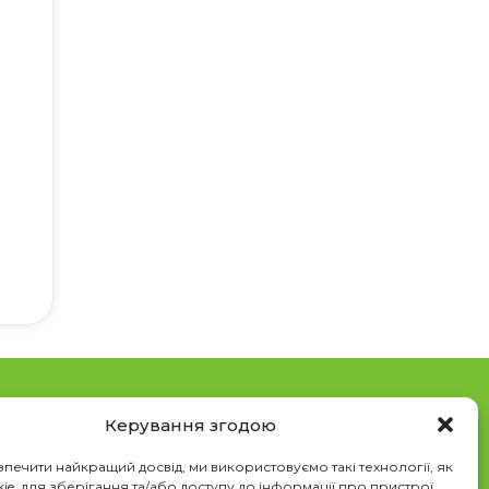
Керування згодою
нтакти
печити найкращий досвід, ми використовуємо такі технології, як
ie, для зберігання та/або доступу до інформації про пристрої.