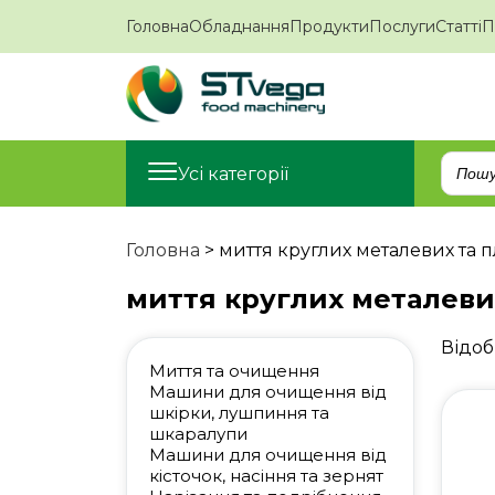
Головна
Обладнання
Продукти
Послуги
Статті
П
Усі категорії
Головна
>
миття круглих металевих та 
миття круглих металеви
Відоб
Миття та очищення
Машини для очищення від
шкірки, лушпиння та
шкаралупи
Машини для очищення від
кісточок, насіння та зернят