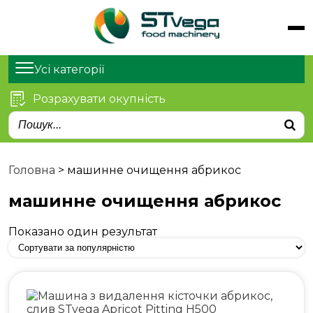
Обладнання
Продукти
Усі категорії
Послуги
Розрахувати окупність
Статті
Про нас
Контакти
Головна
>
машинне очищення абрикос
машинне очищення абрикос
Показано один результат
м. Київ, просп. Степана
Бандери 21
sales@stvega.net