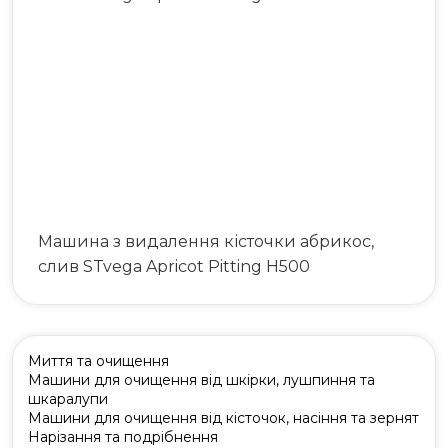
063 808 00 26
|
073 808 00 23
073 808 00 24
Машина з видалення кісточки абрикос,
слив STvega Apricot Pitting H500
Миття та очищення
Машини для очищення від шкірки, лушпиння та
шкаралупи
Машини для очищення від кісточок, насіння та зернят
Нарізання та подрібнення