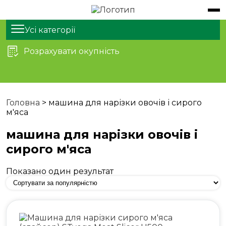
Обладнання
Продукти
Усі категорії
Розрахувати окупність
Послуги
Статті
Про нас
Головна
>
машина для нарізки овочів і сирого
м'яса
Контакти
машина для нарізки овочів і
сирого м'яса
Показано один результат