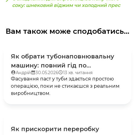
соку: шнековий віджим чи холодний прес
Вам також може сподобатись...
Як обрати тубонаповнювальну
машину: повний гід по
Автор
Запис
Час
Андрій
30.05.2026
13 хв. читання
автоматизації фасування
запису:
опубліковано:
читання:
Фасування паст у туби здається простою
пастоподібних продуктів
операцією, поки не стикаєшся з реальним
виробництвом.
Як прискорити переробку