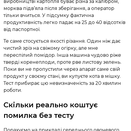
виробництві картопля буває різна за калібром,
морква підв’яла після зберігання, а оператор
тільки вчиться. У підсумку фактична
продуктивність легко падає на 25 до 40 відсотків
від паспортної.
Те саме стосується якості різання. Один ніж дає
чистий зріз на свіжому огірку, але мне
переспілий помідор. Інша машина чудово ріже
тверді коренеплоди, проте рве листову зелень.
Поки ви не пропустили через апарат саме свій
продукт у своєму стані, ви купуєте кота в мішку.
Тест прибирає цю невизначеність за 20 хвилин
роботи.
Скільки реально коштує
помилка без тесту
Порахуємо на прикладі середнього овочевого