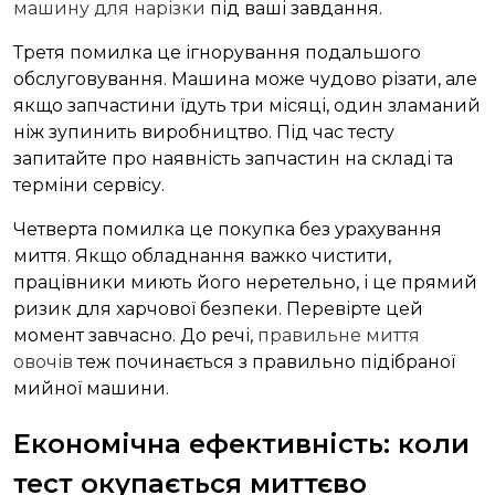
машину для нарізки
під ваші завдання.
Третя помилка це ігнорування подальшого
обслуговування. Машина може чудово різати, але
якщо запчастини їдуть три місяці, один зламаний
ніж зупинить виробництво. Під час тесту
запитайте про наявність запчастин на складі та
терміни сервісу.
Четверта помилка це покупка без урахування
миття. Якщо обладнання важко чистити,
працівники миють його неретельно, і це прямий
ризик для харчової безпеки. Перевірте цей
момент завчасно. До речі,
правильне миття
овочів
теж починається з правильно підібраної
мийної машини.
Економічна ефективність: коли
тест окупається миттєво