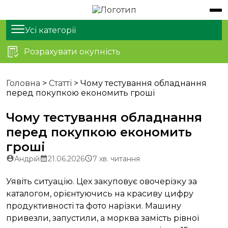
Обладнання
Продукти
Усі категорії
Розрахувати окупність
Послуги
Статті
Головна
>
Статті
>
Чому тестування обладнання
Чому тестування обладнання перед покупкою
перед покупкою економить гроші
Про нас
економить гроші
Чому тестування обладнання
Контакти
перед покупкою економить
гроші
Автор
Запис
Час
Андрій
21.06.2026
7 хв. читання
запису:
опубліковано:
читання:
Уявіть ситуацію. Цех закуповує овочерізку за
каталогом, орієнтуючись на красиву цифру
продуктивності та фото нарізки. Машину
привезли, запустили, а морква замість рівної