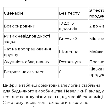
З тесто
Сценарій
Без тесту
продукт
10 до 15
Брак сировини
2 до 4 в
відсотків
Ризик невідповідності
Високий
Мінімал
задачі
Час на доопрацювання
Щоденно
Майже в
вручну
Окупність обладнання
Розтягнута
Прогноз
Кілька г
Витрати на сам тест
0
продукт
Цифри в таблиці орієнтовні, але логіка стабільна
для будь-якого виробництва. Невеликий вклад у
тест дає велику різницю в підсумковій економіці.
Саме тому досвідчені технологи ніколи не