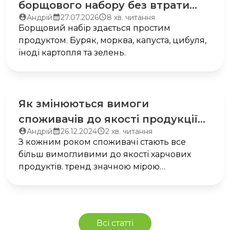
борщового набору без втрати
Автор
Запис
Час
Андрій
27.07.2026
8 хв. читання
якості: огляд реалізованих
запису:
опубліковано:
читання:
Борщовий набір здається простим
виробничих рішень
продуктом. Буряк, морква, капуста, цибуля,
іноді картопля та зелень.
Як змінюються вимоги
споживачів до якості продукції
Автор
Запис
Час
Андрій
26.12.2024
2 хв. читання
через вплив інновацій?
запису:
опубліковано:
читання:
З кожним роком споживачі стають все
більш вимогливими до якості харчових
продуктів. тренд значною мірою
зумовлений впливом цих сучасних
технологій, які не тільки підвищують якість
виробництва, а й змінюють саме очікування
від продукту. У цій статті ми проаналізуємо
Всі статті
ключові зміни, викликані інноваціями, та