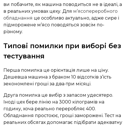
ви побачите, як машина поводиться не в ідеалі, а
в реальних умовах цеху. Для
м’ясопереробного
обладнання
це особливо актуально, адже сире і
підморожене м’ясо поводяться зовсім по-
різному.
Типові помилки при виборі без
тестування
Перша помилка це орієнтація лише на ціну.
Дешевша машина з браком 10 відсотків з’їсть
зекономлені гроші за два-три місяці.
Друга помилка це вибір з запасом удесятеро.
Іноді цех бере лінію на 3000 кілограмів на
годину, хоча реально переробляє 400.
Обладнання простоює, гроші заморожені. Тест на
реальних обсягах допомагає підібрати адекватну