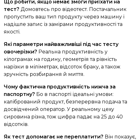
Що робити, якщо немає змоги приїхати на
тест?
Домовтесь про відеотест. Постачальник
пропустить ваш тип продукту через машину і
надішле запис із замірами продуктивності та
якості.
Які параметри найважливіші під час тесту
овочерізки?
Реальна продуктивність у
кілограмах на годину, геометрія та рівність
нарізки в міліметрах, відсоток браку, а також
зручність розбирання й миття.
Чому фактична продуктивність нижча за
паспортну?
Бо в паспорті ідеальні умови:
калібрований продукт, безперервна подача та
досвідчений оператор. У реальному цеху
сировина різна, тож цифра падає на 25 до 40
відсотків.
Як тест допомагає не переплатити?
Він показує,