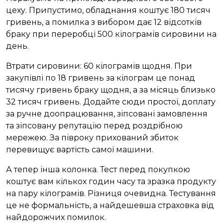
цеху. Припустимо, обладнання коштує 180 тисяч
гривень, а помилка з вибором дає 12 відсотків
браку при переробці 500 кілограмів сировини на
день.
Втрати сировини: 60 кілограмів щодня. При
закупівлі по 18 гривень за кілограм це понад
тисячу гривень браку щодня, а за місяць близько
32 тисяч гривень. Додайте сюди простої, доплату
за ручне доопрацювання, зіпсовані замовлення
та зіпсовану репутацію перед роздрібною
мережею. За півроку прихований збиток
перевищує вартість самої машини.
А тепер інша колонка. Тест перед покупкою
коштує вам кількох годин часу та зразка продукту
на пару кілограмів. Різниця очевидна. Тестування
це не формальність, а найдешевша страховка від
найдорожчих помилок.