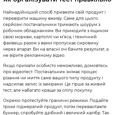
Найнадійніший спосіб привезти свій продукт і
перевірити машину вживу. Саме для цього
серйозні постачальники тримають шоурум з
робочим обладнанням. Ви приходите з ящиком
своєї моркви, картоплі чи м’яса, і технічний
фахівець разом з вами пропускає сировину
через апарат. Ви на власні очі бачите результат, а
не вірите рекламному відео.
Якщо приїхати особисто неможливо, домовтесь
про відеотест. Постачальник знімає процес
різання чи миття саме вашого типу продукту і
надсилає запис із замірами. Це гірше за живий
тест, але набагато краще за сліпу покупку.
Окремо протестуйте граничні режими. Подайте
трохи підмерзлий продукт, потім перевантажте
бункер, спробуйте дрібний і великий калібр. Так