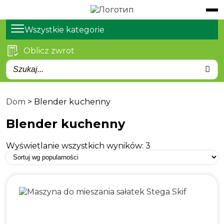
Katalog
Produkty
Wszystkie kategorie
Oblicz zwrot
Usługi
Artykuły
O nas
Dom
>
Blender kuchenny
Kontakty
Blender kuchenny
Wyświetlanie wszystkich wyników: 3
Domasław, Wrocławska
38
stvega.pl@stvega.net