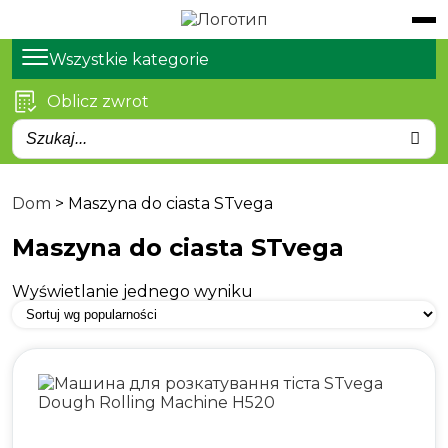
Katalog
Produkty
Wszystkie kategorie
Oblicz zwrot
Usługi
Artykuły
O nas
Dom
>
Maszyna do ciasta STvega
Kontakty
Maszyna do ciasta STvega
Wyświetlanie jednego wyniku
Domasław, Wrocławska
38
stvega.pl@stvega.net