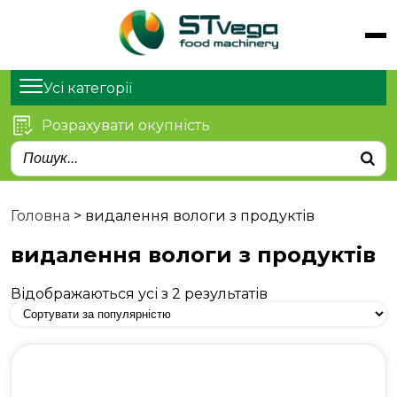
Обладнання
Продукти
Усі категорії
Послуги
Розрахувати окупність
Статті
Про нас
Контакти
Головна
>
видалення вологи з продуктів
видалення вологи з продуктів
Відображаються усі з 2 результатів
м. Київ, просп. Степана
Бандери 21
sales@stvega.net