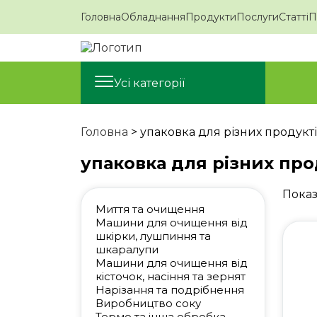
Головна
Обладнання
Продукти
Послуги
Статті
П
Пошук.
Усі категорії
Головна
>
упаковка для різних продукт
упаковка для різних про
Показ
Миття та очищення
Машини для очищення від
шкірки, лушпиння та
шкаралупи
Машини для очищення від
кісточок, насіння та зернят
Нарізання та подрібнення
Виробництво соку
Термо та інша обробка