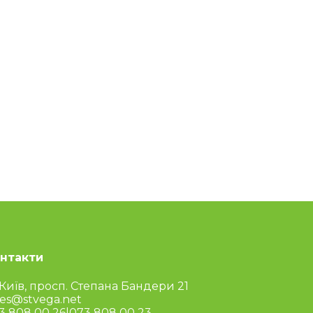
нтакти
 Київ, просп. Степана Бандери 21
les@stvega.net
3 808 00 26
|
073 808 00 23