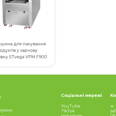
шина для пакування
одуктів у харчову
івку STvega VPM F900
Соціальні мережі
Ко
о
YouTube
м.
жуємо
TikTok
sa
Instagram
06