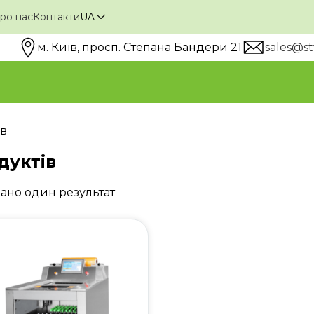
ро нас
Контакти
UA
м. Київ, просп. Степана Бандери 21
sales@st
..
Пошук
ів
дуктів
ано один результат