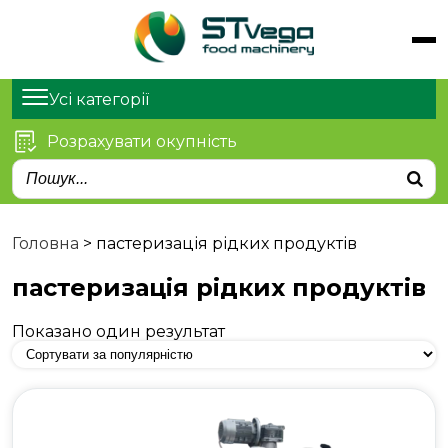
Обладнання
Продукти
Усі категорії
Послуги
Розрахувати окупність
Статті
Про нас
Контакти
Головна
>
пастеризація рідких продуктів
пастеризація рідких продуктів
Показано один результат
м. Київ, просп. Степана
Бандери 21
sales@stvega.net