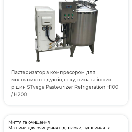
063 808 00 26
|
073 808 00 23
073 808 00 24
Пастеризатор з компресором для
молочних продуктів, соку, пива та інших
рідин STvega Рasteurizer Refrigeration H100
/ H200
Миття та очищення
Машини для очищення від шкірки, лушпиння та