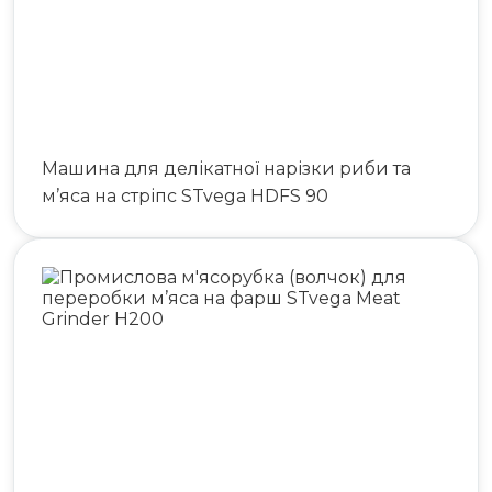
Машина для делікатної нарізки риби та
м’яса на стріпс STvega HDFS 90