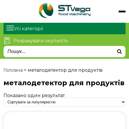
Обладнання
Продукти
Усі категорії
Послуги
Розрахувати окупність
Статті
Про нас
Контакти
Головна
>
металодетектор для продуктів
металодетектор для продуктів
Показано один результат
м. Київ, просп. Степана
Бандери 21
sales@stvega.net