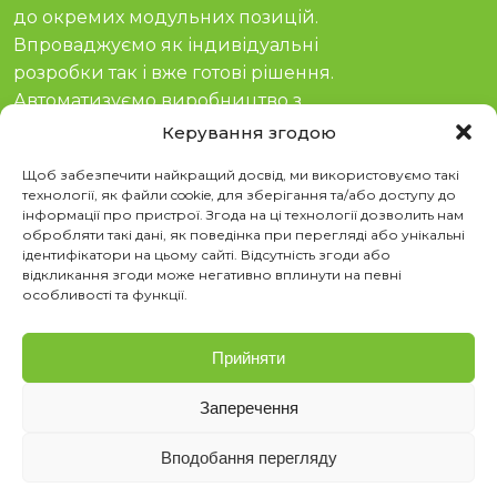
до окремих модульних позицій.
Впроваджуємо як індивідуальні
розробки так і вже готові рішення.
Автоматизуємо виробництво з
гарантією та сервісом з 2011 року.
Керування згодою
Соціальні мережі
Щоб забезпечити найкращий досвід, ми використовуємо такі
технології, як файли cookie, для зберігання та/або доступу до
інформації про пристрої. Згода на ці технології дозволить нам
YouTube
обробляти такі дані, як поведінка при перегляді або унікальні
TikTok
ідентифікатори на цьому сайті. Відсутність згоди або
Instagram
відкликання згоди може негативно вплинути на певні
Telegram
особливості та функції.
Контакти
Прийняти
м. Київ, просп. Степана Бандери 21
sales@stvega.net
Заперечення
063 808 00 26
|
073 808 00 23
073 808 00 24
1
Вподобання перегляду
Політика cookie (ЄС)
Політика конфіденційності