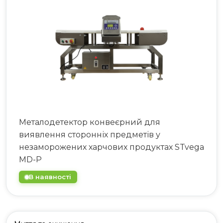
063 808 00 26
|
073 808 00 23
073 808 00 24
Металодетектор конвеєрний для
виявлення сторонніх предметів у
незаморожених харчових продуктах STvega
MD-P
В наявності