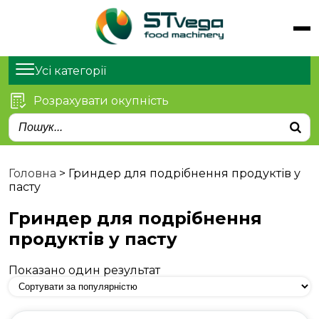
Обладнання
Продукти
Усі категорії
Послуги
Розрахувати окупність
Статті
Про нас
Контакти
Головна
>
Гриндер для подрібнення продуктів у
пасту
Гриндер для подрібнення
продуктів у пасту
Показано один результат
м. Київ, просп. Степана
Бандери 21
sales@stvega.net