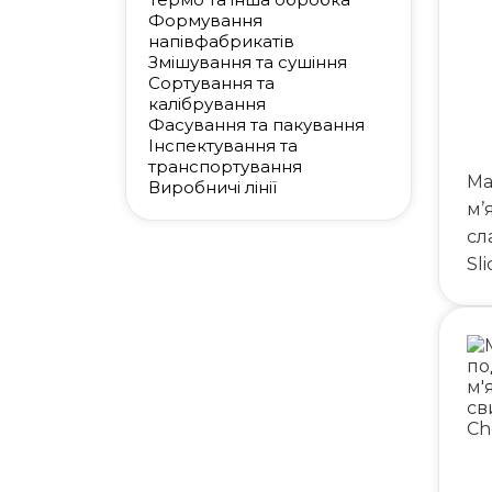
Формування
напівфабрикатів
Змішування та сушіння
Сортування та
калібрування
Фасування та пакування
Інспектування та
транспортування
Ма
Виробничі лінії
м’
сл
Sl