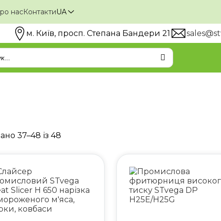
ро нас
Контакти
UA
м. Київ, просп. Степана Бандери 21
sales@st
ано 37–48 із 48