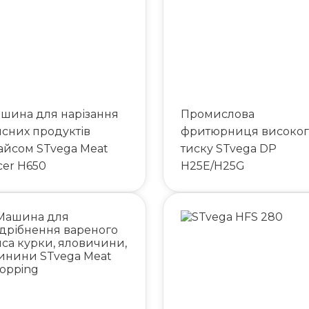
шина для нарізання
Промислова
ясних продуктів
фритюрниця високог
айсом STvega Meat
тиску STvega DP
icer H650
H25E/H25G