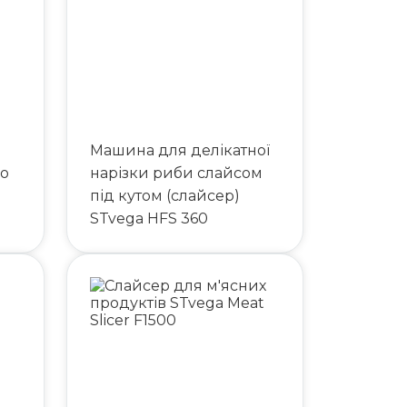
Машина для делікатної
о
нарізки риби слайсом
під кутом (слайсер)
STvega HFS 360