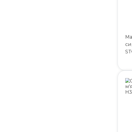
Ма
си
ST