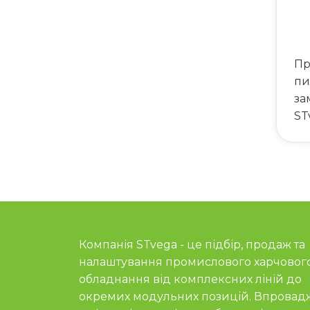
Пр
пи
за
ST
Компанія STvega - це підбір, продаж та
налаштування промислового харчовог
обладнання від комплексних ліній до
окремих модульних позицій. Впровад