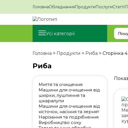
Головна
Обладнання
Продукти
Послуги
Статті
П
Усі категорії
Головна
>
Продукти
>
Риба
>
Сторінка 4
Риба
Показ
Миття та очищення
Машини для очищення від
шкірки, лушпиння та
шкаралупи
Машини для очищення від
кісточок, насіння та зернят
Нарізання та подрібнення
Виробництво соку
Термо та інша обробка