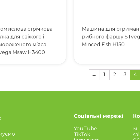
омислова стрічкова
Машина для отриман
лка для свіжого і
рибного фаршу STve
мороженого м’яса
Minced Fish H150
vega Msaw H3400
←
1
2
3
4
Соціальні мережі
Ко
о
YouTube
м.
жуємо
TikTok
sa