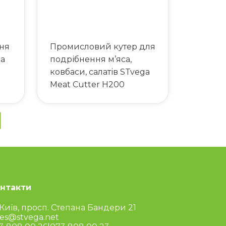
ня
Промисловий кутер для
ga
подрібнення м’яса,
ковбаси, салатів STvega
Meat Cutter H200
нтакти
 Київ, просп. Степана Бандери 21
les@stvega.net